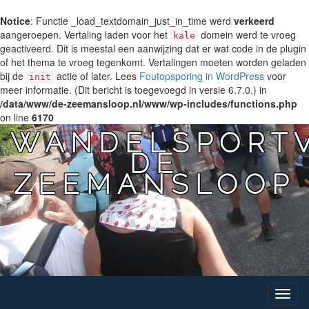
Notice
: Functie _load_textdomain_just_in_time werd
verkeerd
aangeroepen. Vertaling laden voor het
domein werd te vroeg
kale
geactiveerd. Dit is meestal een aanwijzing dat er wat code in de plugin
of het thema te vroeg tegenkomt. Vertalingen moeten worden geladen
bij de
actie of later. Lees
Foutopsporing in WordPress
voor
init
meer informatie. (Dit bericht is toegevoegd in versie 6.7.0.) in
/data/www/de-zeemansloop.nl/www/wp-includes/functions.php
on line
6170
WANDELSPORTV
DE
ZEEMANSLOOP
Toggle