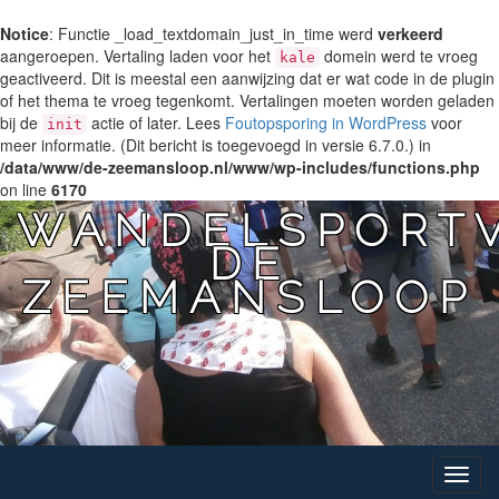
Notice
: Functie _load_textdomain_just_in_time werd
verkeerd
aangeroepen. Vertaling laden voor het
domein werd te vroeg
kale
geactiveerd. Dit is meestal een aanwijzing dat er wat code in de plugin
of het thema te vroeg tegenkomt. Vertalingen moeten worden geladen
bij de
actie of later. Lees
Foutopsporing in WordPress
voor
init
meer informatie. (Dit bericht is toegevoegd in versie 6.7.0.) in
/data/www/de-zeemansloop.nl/www/wp-includes/functions.php
on line
6170
WANDELSPORTV
DE
ZEEMANSLOOP
Toggle