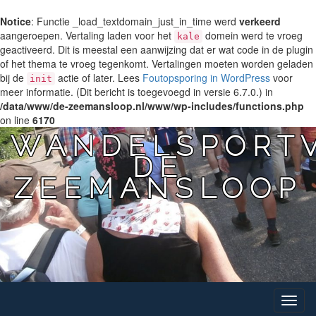
Notice
: Functie _load_textdomain_just_in_time werd
verkeerd
aangeroepen. Vertaling laden voor het
domein werd te vroeg
kale
geactiveerd. Dit is meestal een aanwijzing dat er wat code in de plugin
of het thema te vroeg tegenkomt. Vertalingen moeten worden geladen
bij de
actie of later. Lees
Foutopsporing in WordPress
voor
init
meer informatie. (Dit bericht is toegevoegd in versie 6.7.0.) in
/data/www/de-zeemansloop.nl/www/wp-includes/functions.php
on line
6170
WANDELSPORTV
DE
ZEEMANSLOOP
Toggle