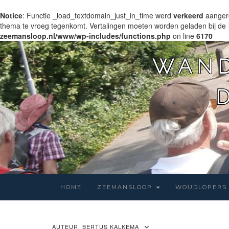
Notice
: Functie _load_textdomain_just_in_time werd
verkeerd
aangero
thema te vroeg tegenkomt. Vertalingen moeten worden geladen bij de
zeemansloop.nl/www/wp-includes/functions.php
on line
6170
WAND
HOME
ZEEMANSLOOP
WOUDLOPERS
AUTEUR:
BERTUS KALKEMA