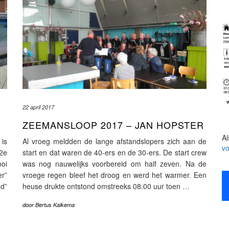
22 april 2017
ZEEMANSLOOP 2017 – JAN HOPSTER
Al
is
Al vroeg meldden de lange afstandslopers zich aan de
vo
2e
start en dat waren de 40-ers en de 30-ers. De start crew
oi
was nog nauwelijks voorbereid om half zeven. Na de
r”
vroege regen bleef het droog en werd het warmer. Een
d”
heuse drukte ontstond omstreeks 08.00 uur toen
…
door
Bertus Kalkema