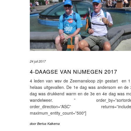
24 juli 2017
4-DAAGSE VAN NIJMEGEN 2017
4 leden van wsv de Zeemansloop zijn gestart en 1 
helaas uitgevallen. De 1e dag was andersom en de 
dag was drukkend warm en de 3e en 4e dag was mo
wandelweer. ” order_by=”sortorde
order_direction=”ASC” returns=”include
maximum_entity_count=”500″]
door
Bertus Kalkema