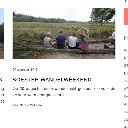
H
AP
N
S
30 augustus 2018
N
S
SOESTER WANDELWEEKEND
JU
ag
Op 30 augustus deze wandeltocht gelopen die voor de
AP
op
1e keer werd georganiseerd.
O
iet
A
door
Bertus Kalkema
JU
JU
AP