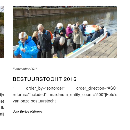
5 november 2016
BESTUURSTOCHT 2016
” order_by=”sortorder” order_direction=”ASC”
returns=”included” maximum_entity_count=”500″]Foto’s
jn
van onze bestuurstocht
et
 Ik
door
Bertus Kalkema
mij