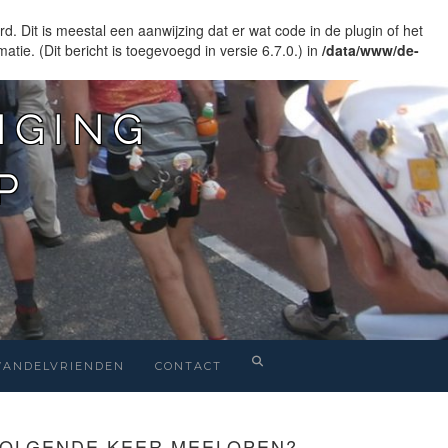
. Dit is meestal een aanwijzing dat er wat code in de plugin of het
atie. (Dit bericht is toegevoegd in versie 6.7.0.) in
/data/www/de-
IGING
P
ANDELVRIENDEN
CONTACT
OLGENDE KEER MEELOPEN?