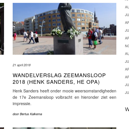
A
JU
AP
JU
AP
N
A
JU
21 april 2018
AP
WANDELVERSLAG ZEEMANSLOOP
AP
2018 (HENK SANDERS, HE OPA)
JU
Henk Sanders heeft onder mooie weersomstandigheden
JU
de 17e Zeemansloop volbracht en hieronder ziet een
impressie.
door
Bertus Kalkema