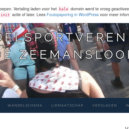
epen. Vertaling laden voor het
domein werd te vroeg geactiveerd
kale
actie of later. Lees
Foutopsporing in WordPress
voor meer inform
init
ELSPORTVEREN
DE ZEEMANSLOO
WANDELSCHEMA
LIDMAATSCHAP
VERSLAGEN
W
V